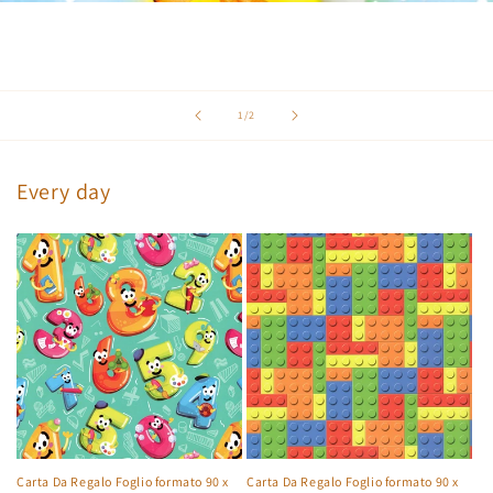
von
1
/
2
Every day
Carta Da Regalo Foglio formato 90 x
Carta Da Regalo Foglio formato 90 x