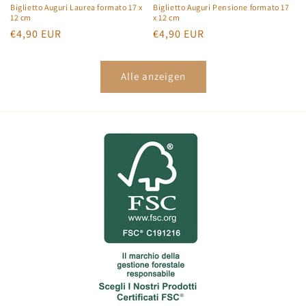
Biglietto Auguri Laurea formato 17 x
Biglietto Auguri Pensione formato 17
12 cm
x 12 cm
Normaler
€4,90 EUR
Normaler
€4,90 EUR
Preis
Preis
Alle anzeigen