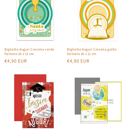
Biglietto Auguri Cresima verde
Biglietto Auguri Cresima giallo
formato 16 x 11 cm
formato 16 x 11 cm
Normaler
€4,90 EUR
Normaler
€4,90 EUR
Preis
Preis