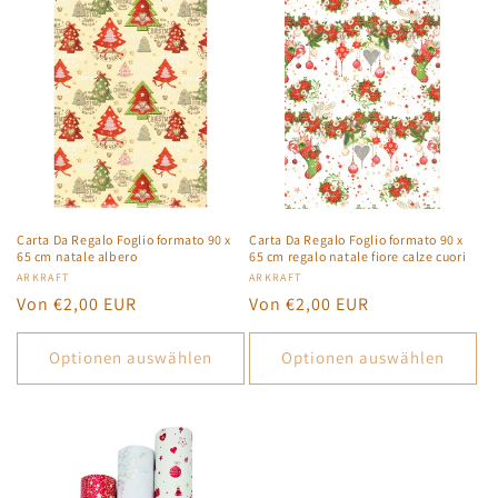
Carta Da Regalo Foglio formato 90 x
Carta Da Regalo Foglio formato 90 x
65 cm natale albero
65 cm regalo natale fiore calze cuori
Anbieter:
ARKRAFT
Anbieter:
ARKRAFT
Normaler
Von €2,00 EUR
Normaler
Von €2,00 EUR
Preis
Preis
Optionen auswählen
Optionen auswählen