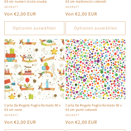
65 cm numeri inizio scuola
65 cm mattoncini colorati
Anbieter:
ARKRAFT
Anbieter:
ARKRAFT
Normaler
Von €2,00 EUR
Normaler
Von €2,00 EUR
Preis
Preis
Optionen auswählen
Optionen auswählen
Carta Da Regalo Foglio formato 90 x
Carta Da Regalo Foglio formato 90 x
65 cm cane
65 cm punti colorati
Anbieter:
ARKRAFT
Anbieter:
ARKRAFT
Normaler
Von €2,00 EUR
Normaler
Von €2,00 EUR
Preis
Preis