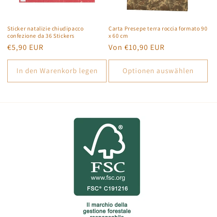
e
:
Sticker natalizie chiudipacco
Carta Presepe terra roccia formato 90
confezione da 36 Stickers
x 60 cm
Normaler
€5,90 EUR
Normaler
Von €10,90 EUR
Preis
Preis
In den Warenkorb legen
Optionen auswählen