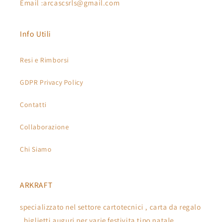
Email :arcascsrls@gmail.com
Info Utili
Resi e Rimborsi
GDPR Privacy Policy
Contatti
Collaborazione
Chi Siamo
ARKRAFT
specializzato nel settore cartotecnici , carta da regalo
, biglietti auguri per varie festivita tipo natale ,