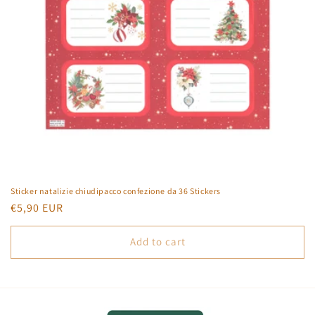
o
n
:
Sticker natalizie chiudipacco confezione da 36 Stickers
Regular
€5,90 EUR
price
Add to cart