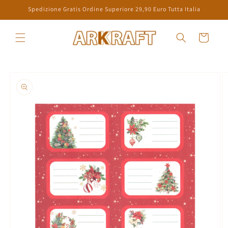
Skip to
Spedizione Gratis Ordine Superiore 29,90 Euro Tutta Italia
content
Cart
Skip to
product
information