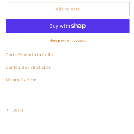
for
for
Sticker
Sticker
Add to cart
natalizie
natalizie
chiudipacco
chiudipacco
confezione
confezione
da
da
36
36
More payment options
Stickers
Stickers
Carta Prodotto in Italia
Contenuto : 36 Stickes
Misura 8 x 5 cm
Share