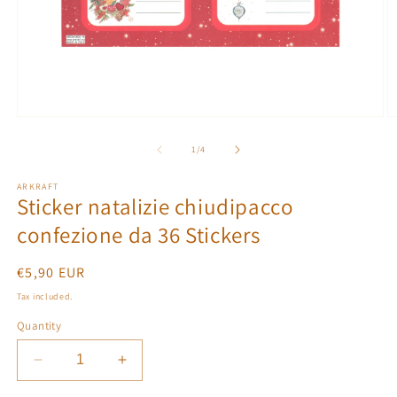
Open
O
media
m
1
2
of
1
/
4
in
in
modal
m
ARKRAFT
Sticker natalizie chiudipacco
confezione da 36 Stickers
Regular
€5,90 EUR
price
Tax included.
Quantity
Decrease
Increase
quantity
quantity