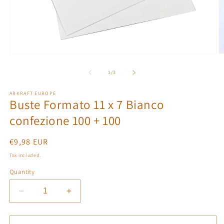
Open
O
media
m
1
2
of
1
/
3
in
in
modal
m
ARKRAFT EUROPE
Buste Formato 11 x 7 Bianco
confezione 100 + 100
Regular
€9,98 EUR
price
Tax included.
Quantity
Decrease
Increase
quantity
quantity
for
for