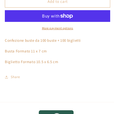
Buste
Buste
Add to cart
Formato
Formato
11
11
x
x
7
7
Bianco
Bianco
More payment options
confezione
confezione
100
100
Confezione buste da 100 buste + 100 biglietti
+
+
100
100
Busta Formato 11 x 7 cm
Biglietto Formato 10.5 x 6.5 cm
Share