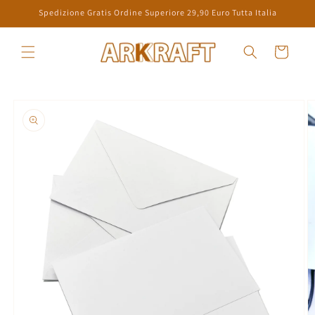
Skip to
Spedizione Gratis Ordine Superiore 29,90 Euro Tutta Italia
content
Cart
Skip to
product
information