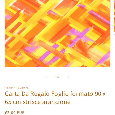
O
m
2
in
m
Open
media
1
of
1
/
2
in
modal
ARKRAFT EUROPE
Carta Da Regalo Foglio formato 90 x
65 cm strisce arancione
Regular
€2,00 EUR