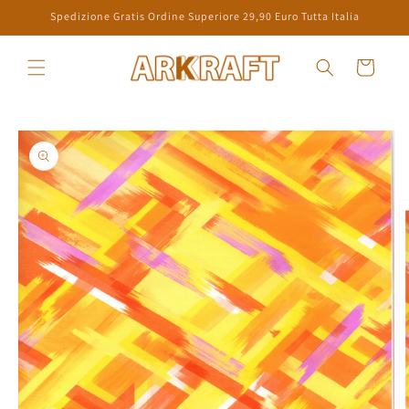
Skip to
Spedizione Gratis Ordine Superiore 29,90 Euro Tutta Italia
content
Cart
Skip to
product
information