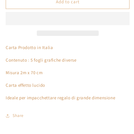
Carta
Carta
Add to cart
Da
Da
Regalo
Regalo
Rotolo
Rotolo
formato
formato
2m
2m
x
x
70
70
Carta Prodotto in Italia
cm
cm
confezione
confezione
Contenuto : 5 fogli grafiche diverse
con
con
5
5
Misura 2m x 70 cm
grafiche
grafiche
Carta effetto lucido
Ideale per impacchettare regalo di grande dimensione
Share