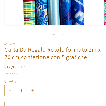
Open
O
media
m
1
2
of
1
/
4
in
in
modal
m
ARKRAFT
Carta Da Regalo Rotolo formato 2m x
70 cm confezione con 5 grafiche
Regular
€17,90 EUR
price
Tax included.
Quantity
Decrease
Increase
quantity
quantity
for
for