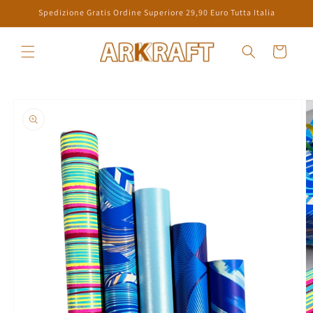
Skip to
Spedizione Gratis Ordine Superiore 29,90 Euro Tutta Italia
content
Cart
Skip to
product
information