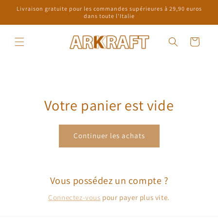
et
Livraison gratuite pour les commandes supérieures à 29,90 euros
passer
dans toute l'Italie
au
contenu
Panier
Votre panier est vide
Continuer les achats
Vous possédez un compte ?
Connectez-vous
pour payer plus vite.