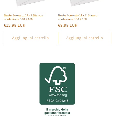
n
e
Buste Formato 14x 9 Bianco
Buste Formato 11 x 7 Bianco
confezione 100 + 100
confezione 100 + 100
:
Prezzo
€15,98 EUR
Prezzo
€9,98 EUR
di
di
listino
listino
Aggiungi al carrello
Aggiungi al carrello