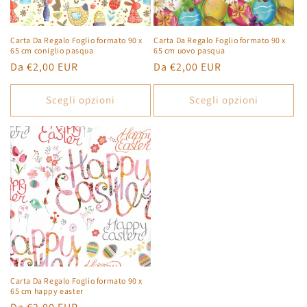
n
e
Carta Da Regalo Foglio formato 90 x
Carta Da Regalo Foglio formato 90 x
65 cm coniglio pasqua
65 cm uovo pasqua
:
Prezzo
Da €2,00 EUR
Prezzo
Da €2,00 EUR
di
di
listino
listino
Scegli opzioni
Scegli opzioni
Carta Da Regalo Foglio formato 90 x
65 cm happy easter