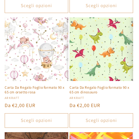
listino
listino
Scegli opzioni
Scegli opzioni
Carta Da Regalo Foglio formato 90 x
Carta Da Regalo Foglio formato 90 x
65 cm orsetto rosa
65 cm dinosauro
Produttore:
ARKRAFT
Produttore:
ARKRAFT
Prezzo
Da €2,00 EUR
Prezzo
Da €2,00 EUR
di
di
listino
listino
Scegli opzioni
Scegli opzioni