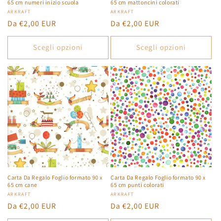
65 cm numeri inizio scuola
65 cm mattoncini colorati
Produttore:
ARKRAFT
Produttore:
ARKRAFT
Prezzo
Da €2,00 EUR
Prezzo
Da €2,00 EUR
di
di
listino
listino
Scegli opzioni
Scegli opzioni
Carta Da Regalo Foglio formato 90 x
Carta Da Regalo Foglio formato 90 x
65 cm cane
65 cm punti colorati
Produttore:
ARKRAFT
Produttore:
ARKRAFT
Prezzo
Da €2,00 EUR
Prezzo
Da €2,00 EUR
di
di