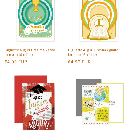
Biglietto Auguri Cresima verde
Biglietto Auguri Cresima giallo
formato 16 x 11 cm
formato 16 x 11 cm
Prezzo
€4,90 EUR
Prezzo
€4,90 EUR
di
di
listino
listino