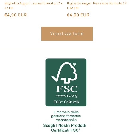
Biglietto Auguri Laurea formato 17 x
Biglietto Auguri Pensione formato 17
12 cm
x 12 cm
Prezzo
€4,90 EUR
Prezzo
€4,90 EUR
di
di
listino
listino
Visualizza tutto