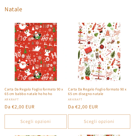
Natale
Carta Da Regalo Foglio formato 90 x
Carta Da Regalo Foglio formato 90 x
65 cm babbo natale ho ho ho
65 cm disegno natale
Produttore:
ARKRAFT
Produttore:
ARKRAFT
Prezzo
Da €2,00 EUR
Prezzo
Da €2,00 EUR
di
di
listino
listino
Scegli opzioni
Scegli opzioni