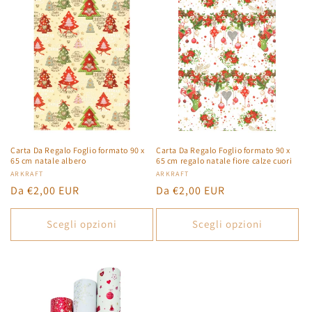
Carta Da Regalo Foglio formato 90 x
Carta Da Regalo Foglio formato 90 x
65 cm natale albero
65 cm regalo natale fiore calze cuori
Produttore:
ARKRAFT
Produttore:
ARKRAFT
Prezzo
Da €2,00 EUR
Prezzo
Da €2,00 EUR
di
di
listino
listino
Scegli opzioni
Scegli opzioni