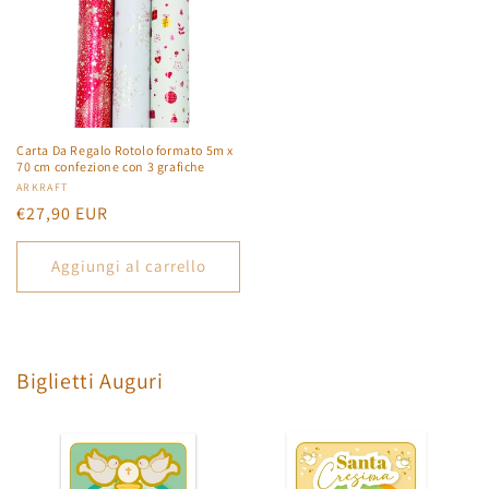
Carta Da Regalo Rotolo formato 5m x
70 cm confezione con 3 grafiche
Produttore:
ARKRAFT
Prezzo
€27,90 EUR
di
listino
Aggiungi al carrello
Biglietti Auguri