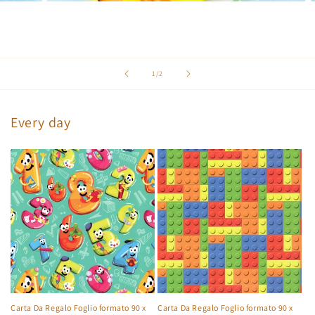
su
1
/
2
Every day
Carta Da Regalo Foglio formato 90 x
Carta Da Regalo Foglio formato 90 x