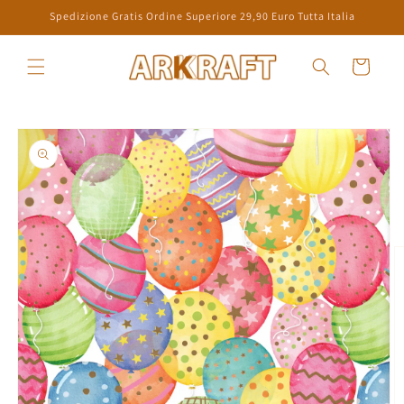
Vai
Spedizione Gratis Ordine Superiore 29,90 Euro Tutta Italia
direttamente
ai contenuti
Carrello
Passa alle
informazioni
sul prodotto