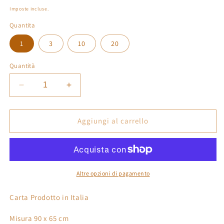
di
Imposte incluse.
listino
Quantita
1
3
10
20
Quantità
Diminuisci
Aumenta
quantità
quantità
per
per
Carta
Carta
Aggiungi al carrello
Da
Da
Regalo
Regalo
Foglio
Foglio
formato
formato
90
90
Altre opzioni di pagamento
x
x
65
65
Carta Prodotto in Italia
cm
cm
palloncini
palloncini
Misura 90 x 65 cm