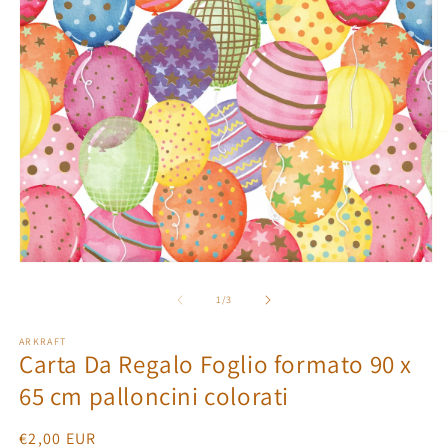
A
c
m
2
in
fi
m
Apri
contenuti
multimediali
su
1
/
3
1
in
ARKRAFT
finestra
Carta Da Regalo Foglio formato 90 x
modale
65 cm palloncini colorati
Prezzo
€2,00 EUR