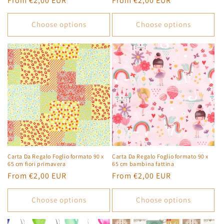
Regular
From €2,00 EUR
Regular
From €2,00 EUR
price
price
Choose options
Choose options
Carta Da Regalo Foglio formato 90 x
Carta Da Regalo Foglio formato 90 x
65 cm fiori primavera
65 cm bambina fattina
Regular
From €2,00 EUR
Regular
From €2,00 EUR
price
price
Choose options
Choose options