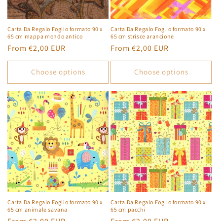
o
n
Carta Da Regalo Foglio formato 90 x
Carta Da Regalo Foglio formato 90 x
65 cm mappa mondo antico
65 cm strisce arancione
:
Regular
From €2,00 EUR
Regular
From €2,00 EUR
price
price
Choose options
Choose options
Carta Da Regalo Foglio formato 90 x
Carta Da Regalo Foglio formato 90 x
65 cm animale savana
65 cm pacchi