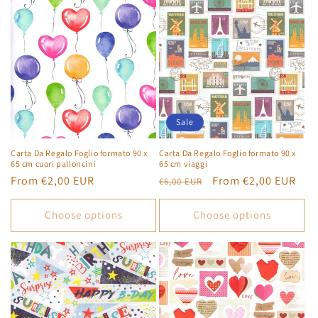
Sale
Carta Da Regalo Foglio formato 90 x
Carta Da Regalo Foglio formato 90 x
65 cm cuori palloncini
65 cm viaggi
Regular
From €2,00 EUR
Regular
Sale
From €2,00 EUR
€6,00 EUR
price
price
price
Choose options
Choose options