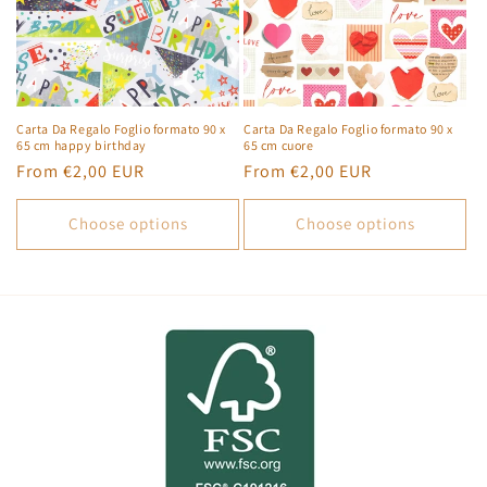
Carta Da Regalo Foglio formato 90 x
Carta Da Regalo Foglio formato 90 x
65 cm happy birthday
65 cm cuore
Regular
From €2,00 EUR
Regular
From €2,00 EUR
price
price
Choose options
Choose options