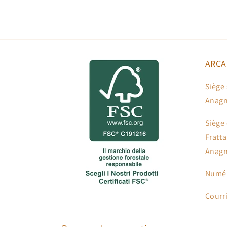
ARCA
Siège 
Anagn
Siège 
Fratt
Anagn
Numér
Courr