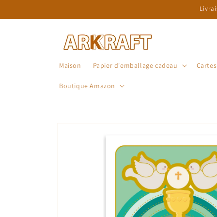
et
Livra
passer
au
contenu
Maison
Papier d'emballage cadeau
Carte
Boutique Amazon
Passer aux
informations
produits