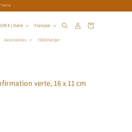
Italie
L
Connexion
Panier
EUR € | Italie
Français
a
Accessoires
Télécharger
n
g
u
e
firmation verte, 16 x 11 cm