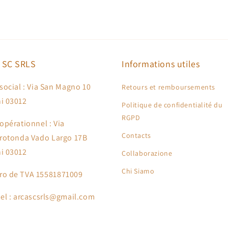
 SC SRLS
Informations utiles
social : Via San Magno 10
Retours et remboursements
i 03012
Politique de confidentialité du
RGPD
opérationnel : Via
Contacts
arotonda Vado Largo 17B
i 03012
Collaborazione
Chi Siamo
o de TVA 15581871009
iel : arcascsrls@gmail.com