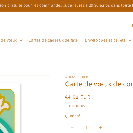
ison gratuite pour les commandes supérieures à 29,90 euros dans toute l'
P
a
s de vœux
Cartes de cadeaux de fête
Enveloppes et billets
y
s
/
r
é
ARKRAFT EUROPE
Carte de vœux de con
g
i
Prix
€4,90 EUR
habituel
o
Taxes incluses.
n
Quantité
Réduire
Augmenter