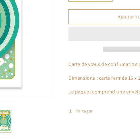
la
la
quantité
quantité
de
de
Ajouter a
Carte
Carte
de
de
vœux
vœux
de
de
confirmation
confirmation
verte,
verte,
16
16
Carte de vœux de confirmation a
x
x
11
11
Dimensions : carte fermée 16 x 1
cm
cm
Le paquet comprend une envelo
Partager