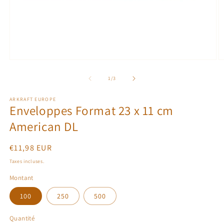
Ouvrir
O
le
le
média
m
de
1
/
3
1
2
dans
d
ARKRAFT EUROPE
une
u
Enveloppes Format 23 x 11 cm
fenêtre
f
modale
m
American DL
Prix
€11,98 EUR
habituel
Taxes incluses.
Montant
100
250
500
Quantité