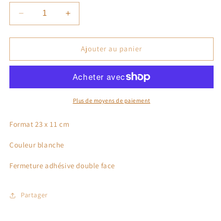
Réduire
Augmenter
la
la
quantité
quantité
de
de
Ajouter au panier
Enveloppes
Enveloppes
Format
Format
23
23
x
x
11
11
Plus de moyens de paiement
cm
cm
American
American
Format 23 x 11 cm
DL
DL
Couleur blanche
Fermeture adhésive double face
Partager