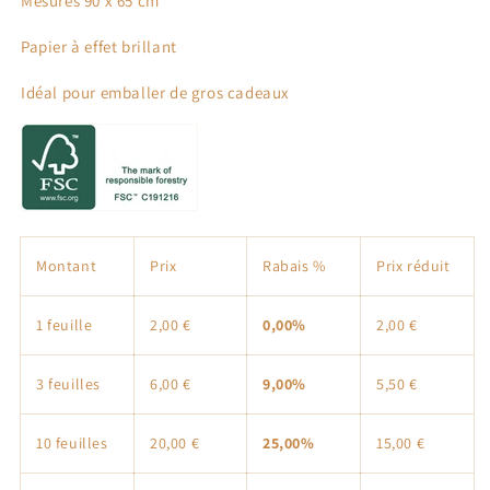
Mesures 90 x 65 cm
Première
Première
communion
communion
Papier à effet brillant
Idéal pour emballer de gros cadeaux
Montant
Prix
Rabais %
Prix ​​réduit
1 feuille
2,00 €
0,00%
2,00 €
3 feuilles
6,00 €
9,00%
5,50 €
10 feuilles
20,00 €
25,00%
15,00 €