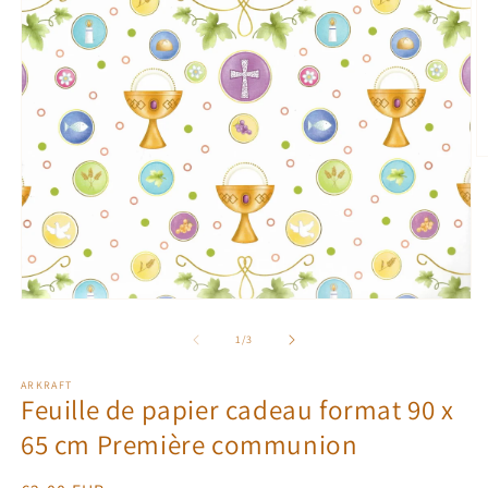
O
le
m
2
d
u
f
m
Ouvrir
le
média
de
1
/
3
1
dans
ARKRAFT
une
Feuille de papier cadeau format 90 x
fenêtre
modale
65 cm Première communion