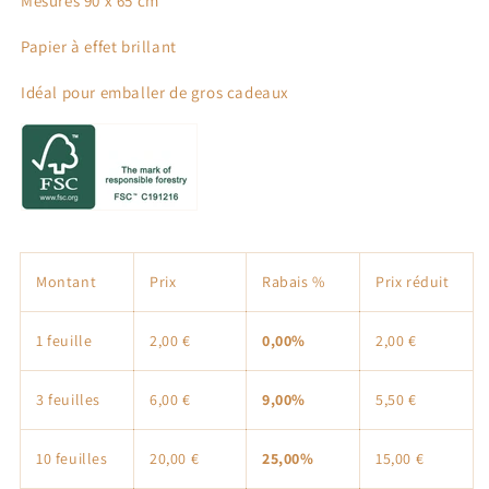
Mesures 90 x 65 cm
Eucalyptus
Eucalyptus
Papier à effet brillant
Idéal pour emballer de gros cadeaux
Montant
Prix
Rabais %
Prix ​​réduit
1 feuille
2,00 €
0,00%
2,00 €
3 feuilles
6,00 €
9,00%
5,50 €
10 feuilles
20,00 €
25,00%
15,00 €