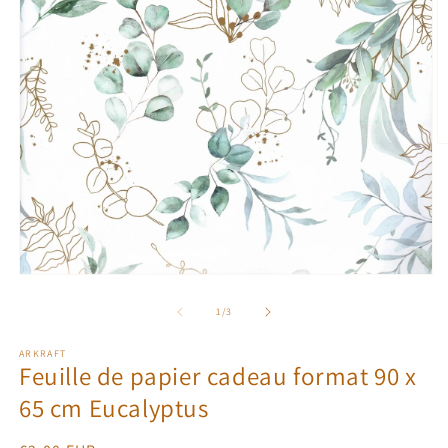
O
le
m
2
d
u
f
m
Ouvrir
le
média
de
1
/
3
1
dans
ARKRAFT
une
Feuille de papier cadeau format 90 x
fenêtre
modale
65 cm Eucalyptus