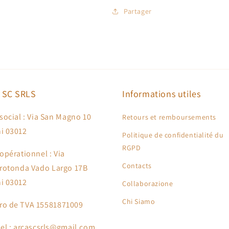
Partager
 SC SRLS
Informations utiles
social : Via San Magno 10
Retours et remboursements
i 03012
Politique de confidentialité du
RGPD
opérationnel : Via
Contacts
arotonda Vado Largo 17B
i 03012
Collaborazione
Chi Siamo
o de TVA 15581871009
iel : arcascsrls@gmail.com