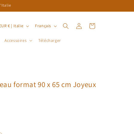
Italie
L
Connexion
Panier
EUR € | Italie
Français
a
Accessoires
Télécharger
n
g
u
e
deau format 90 x 65 cm Joyeux