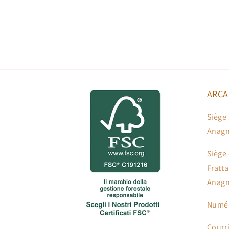
ARCA
Siège 
Anagn
Siège 
Fratt
Anagn
Numér
Courr