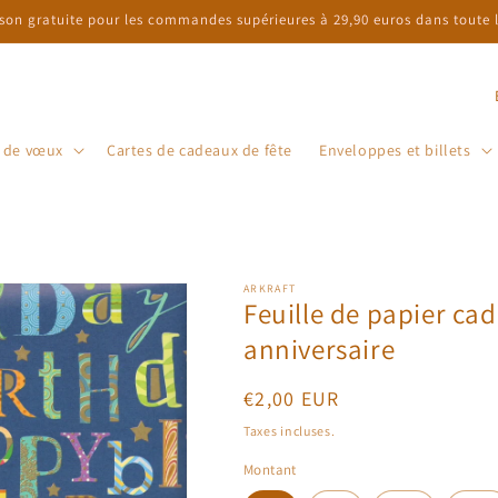
ison gratuite pour les commandes supérieures à 29,90 euros dans toute l'
P
a
s de vœux
Cartes de cadeaux de fête
Enveloppes et billets
y
s
/
r
é
ARKRAFT
Feuille de papier ca
g
anniversaire
i
o
Prix
€2,00 EUR
habituel
n
Taxes incluses.
Montant