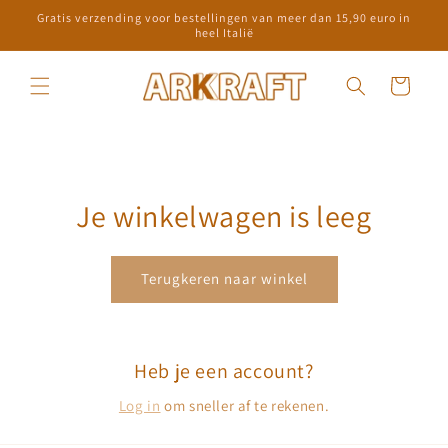
Meteen
Gratis verzending voor bestellingen van meer dan 15,90 euro in
naar de
heel Italië
content
Winkelwagen
Je winkelwagen is leeg
Terugkeren naar winkel
Heb je een account?
Log in
om sneller af te rekenen.