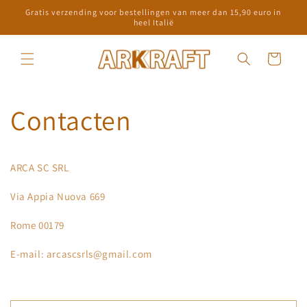
Meteen
Gratis verzending voor bestellingen van meer dan 15,90 euro in
naar de
heel Italië
content
Winkelwagen
Contacten
ARCA SC SRL
Via Appia Nuova 669
Rome 00179
E-mail: arcascsrls@gmail.com