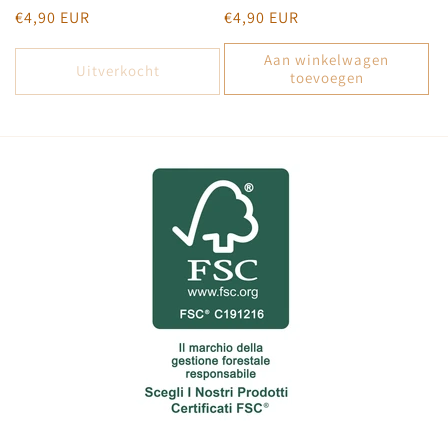
Normale
€4,90 EUR
Normale
€4,90 EUR
prijs
prijs
Aan winkelwagen
Uitverkocht
toevoegen