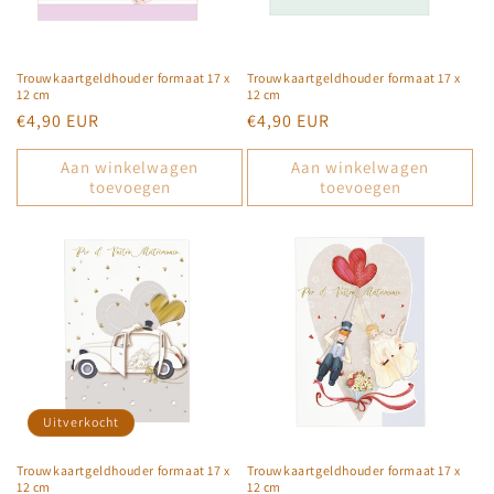
e
:
Trouwkaartgeldhouder formaat 17 x
Trouwkaartgeldhouder formaat 17 x
12 cm
12 cm
Normale
€4,90 EUR
Normale
€4,90 EUR
prijs
prijs
Aan winkelwagen
Aan winkelwagen
toevoegen
toevoegen
Uitverkocht
Trouwkaartgeldhouder formaat 17 x
Trouwkaartgeldhouder formaat 17 x
12 cm
12 cm