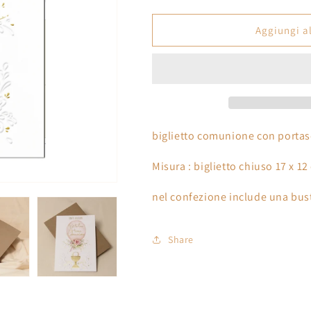
quantità
quantità
per
per
g
Biglietto
Biglietto
Aggiungi al
r
Comunione
Comunione
Portasoldi
Portasoldi
a
formato
formato
f
17
17
x
x
i
12
12
c
cm
cm
biglietto comunione con portaso
a
Misura : biglietto chiuso 17 x 1
nel confezione include una bust
Share