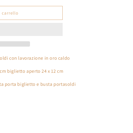
o
 carrello
ldi con lavorazione in oro caldo
2 cm biglietto aperto 24 x 12 cm
a porta biglietto e busta portasoldi