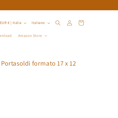
P
L
Accedi
Carrello
EUR € | Italia
Italiano
i
wnload
Amazon Store
n
g
u
a
Portasoldi formato 17 x 12
A