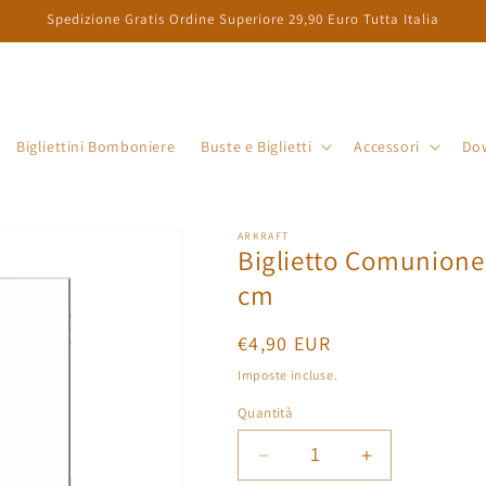
Spedizione Gratis Ordine Superiore 29,90 Euro Tutta Italia
a
Bigliettini Bomboniere
Buste e Biglietti
Accessori
Do
e
s
e
ARKRAFT
/
Biglietto Comunione 
cm
r
Prezzo
€4,90 EUR
e
di
Imposte incluse.
a
listino
Quantità
g
e
Diminuisci
Aumenta