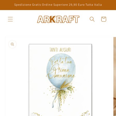
Vai
Spedizione Gratis Ordine Superiore 29,90 Euro Tutta Italia
direttamente
ai contenuti
Carrello
Passa alle
informazioni
sul prodotto