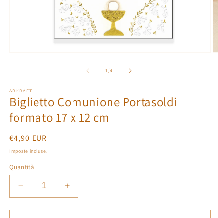
Apri
A
contenuti
c
multimediali
m
su
1
/
4
1
2
in
in
ARKRAFT
finestra
fi
Biglietto Comunione Portasoldi
modale
m
formato 17 x 12 cm
Prezzo
€4,90 EUR
di
Imposte incluse.
listino
Quantità
Diminuisci
Aumenta
quantità
quantità
per
per