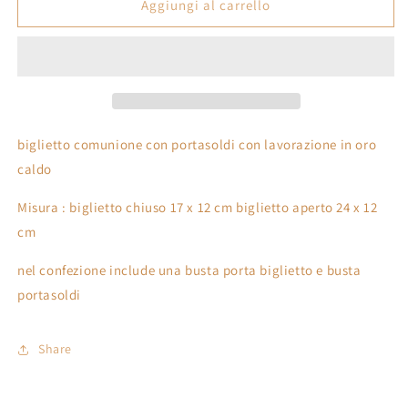
Biglietto
Biglietto
Aggiungi al carrello
Comunione
Comunione
Portasoldi
Portasoldi
formato
formato
17
17
x
x
12
12
cm
cm
biglietto comunione con portasoldi con lavorazione in oro
caldo
Misura : biglietto chiuso 17 x 12 cm biglietto aperto 24 x 12
cm
nel confezione include una busta porta biglietto e busta
portasoldi
Share