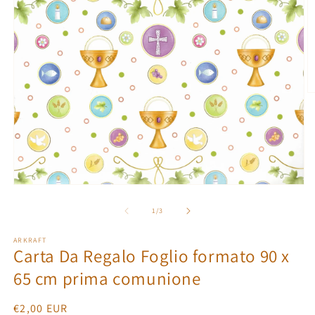
A
c
m
2
in
fi
m
Apri
contenuti
multimediali
su
1
/
3
1
in
ARKRAFT
finestra
Carta Da Regalo Foglio formato 90 x
modale
65 cm prima comunione
Prezzo
€2,00 EUR