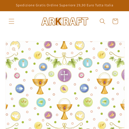
Vai
Spedizione Gratis Ordine Superiore 29,90 Euro Tutta Italia
direttamente
ai contenuti
Carrello
Passa alle
informazioni
sul prodotto