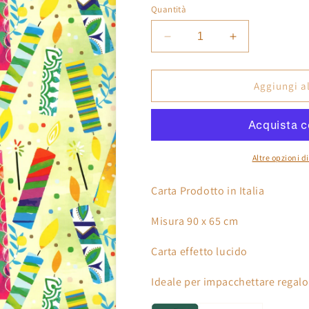
Quantità
g
Diminuisci
Aumenta
r
quantità
quantità
a
per
per
f
Carta
Carta
Aggiungi al
Da
Da
i
Regalo
Regalo
c
Foglio
Foglio
formato
formato
a
90
90
Altre opzioni 
x
x
65
65
Carta Prodotto in Italia
cm
cm
candele
candele
Misura 90 x 65 cm
colorate
colorate
Carta effetto lucido
Ideale per impacchettare regal