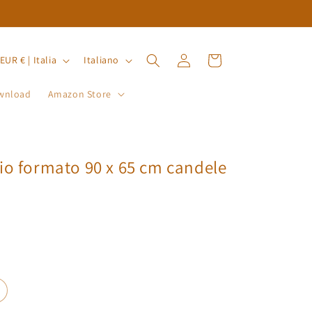
P
L
Accedi
Carrello
EUR € | Italia
Italiano
i
wnload
Amazon Store
n
g
u
a
io formato 90 x 65 cm candele
A