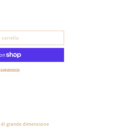
o
 carrello
di pagamento
o di grande dimensione