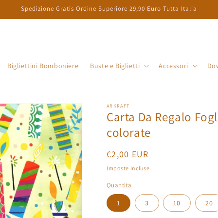
Spedizione Gratis Ordine Superiore 29,90 Euro Tutta Italia
a
Bigliettini Bomboniere
Buste e Biglietti
Accessori
Do
e
s
e
ARKRAFT
/
Carta Da Regalo Fogl
colorate
r
Prezzo
€2,00 EUR
e
di
Imposte incluse.
a
listino
Quantita
g
e
1
3
10
20