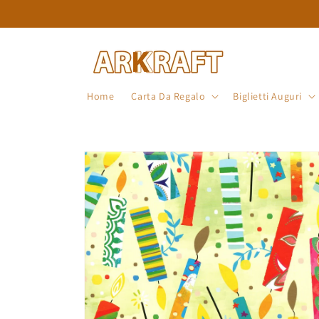
Vai
direttamente
ai contenuti
Home
Carta Da Regalo
Biglietti Auguri
Passa alle
informazioni
sul prodotto